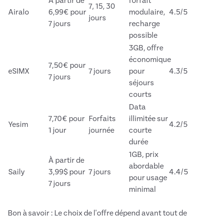
À partir de
forfait
7, 15, 30
Airalo
6,99€ pour
modulaire,
4.5/5
jours
7 jours
recharge
possible
3GB, offre
économique
7,50€ pour
eSIMX
7 jours
pour
4.3/5
7 jours
séjours
courts
Data
7,70€ pour
Forfaits
illimitée sur
Yesim
4.2/5
1 jour
journée
courte
durée
1GB, prix
À partir de
abordable
Saily
3,99$ pour
7 jours
4.4/5
pour usage
7 jours
minimal
Bon à savoir : Le choix de l'offre dépend avant tout de