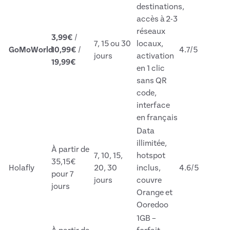
destinations,
accès à 2-3
réseaux
3,99€
/
7, 15 ou 30
locaux,
GoMoWorld
10,99€
/
4.7/5
jours
activation
19,99€
en 1 clic
sans QR
code,
interface
en français
Data
illimitée,
À partir de
7, 10, 15,
hotspot
35,15€
Holafly
20, 30
inclus,
4.6/5
pour 7
jours
couvre
jours
Orange et
Ooredoo
1GB –