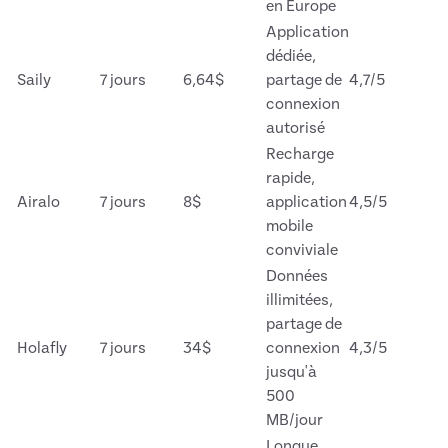
en Europe
Application
dédiée,
Saily
7 jours
6,64$
partage de
4,7/5
connexion
autorisé
Recharge
rapide,
Airalo
7 jours
8$
application
4,5/5
mobile
conviviale
Données
illimitées,
partage de
Holafly
7 jours
34$
connexion
4,3/5
jusqu'à
500
MB/jour
Longue