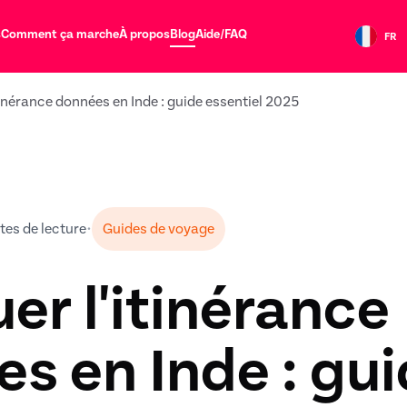
s
Comment ça marche
À propos
Blog
Aide/FAQ
FR
tinérance données en Inde : guide essentiel 2025
tes de lecture
•
Guides de voyage
er l'itinérance
s en Inde : gu