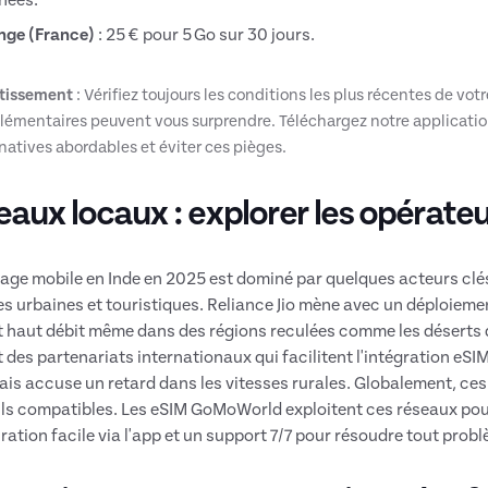
nge (France)
: 25 € pour 5 Go sur 30 jours.
tissement
: Vérifiez toujours les conditions les plus récentes de votr
lémentaires peuvent vous surprendre. Téléchargez notre applicatio
natives abordables et éviter ces pièges.
aux locaux : explorer les opérateu
age mobile en Inde en 2025 est dominé par quelques acteurs clé
es urbaines et touristiques. Reliance Jio mène avec un déploiemen
t haut débit même dans des régions reculées comme les déserts d
et des partenariats internationaux qui facilitent l'intégration eS
mais accuse un retard dans les vitesses rurales. Globalement, ce
ls compatibles. Les eSIM GoMoWorld exploitent ces réseaux po
ration facile via l'app et un support 7/7 pour résoudre tout prob