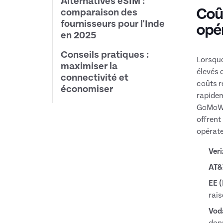
Alternatives eSIM :
Coût
comparaison des
fournisseurs pour l'Inde
opé
en 2025
Conseils pratiques :
Lorsque
maximiser la
élevés 
connectivité et
coûts r
économiser
rapidem
GoMoWor
offrent
opérate
Veri
AT&
EE 
rais
Vod
don