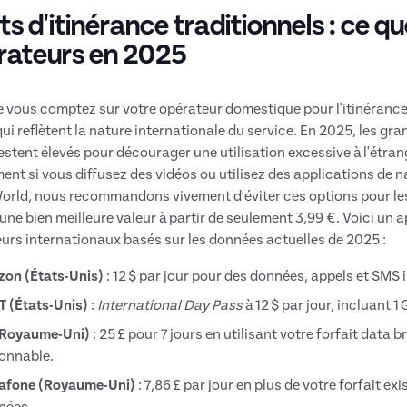
s d'itinérance traditionnels : ce q
rateurs en 2025
 vous comptez sur votre opérateur domestique pour l'itinérance
qui reflètent la nature internationale du service. En 2025, les gra
estent élevés pour décourager une utilisation excessive à l'étra
ent si vous diffusez des vidéos ou utilisez des applications de 
ld, nous recommandons vivement d'éviter ces options pour les s
 une bien meilleure valeur à partir de seulement 3,99 €. Voici un 
urs internationaux basés sur les données actuelles de 2025 :
zon (États-Unis)
: 12 $ par jour pour des données, appels et SMS il
T (États-Unis)
:
International Day Pass
à 12 $ par jour, incluant 1
(Royaume-Uni)
: 25 £ pour 7 jours en utilisant votre forfait data 
onnable.
afone (Royaume-Uni)
: 7,86 £ par jour en plus de votre forfait ex
nées.