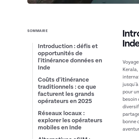
Intr
SOMMAIRE
Ind
Introduction : défis et
opportunités de
l'itinérance données en
Voyager
Inde
Kerala,
interna
Coûts d'itinérance
jusqu'à
traditionnels : ce que
pour un
facturent les grands
besoin 
opérateurs en 2025
diversi
Réseaux locaux :
partage
explorer les opérateurs
bonne o
mobiles en Inde
aventur